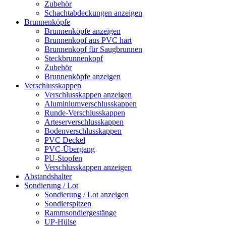
Zubehör
Schachtabdeckungen anzeigen
Brunnenköpfe
Brunnenköpfe anzeigen
Brunnenkopf aus PVC hart
Brunnenkopf für Saugbrunnen
Steckbrunnenkopf
Zubehör
Brunnenköpfe anzeigen
Verschlusskappen
Verschlusskappen anzeigen
Aluminiumverschlusskappen
Runde-Verschlusskappen
Arteserverschlusskappen
Bodenverschlusskappen
PVC Deckel
PVC-Übergang
PU-Stopfen
Verschlusskappen anzeigen
Abstandshalter
Sondierung / Lot
Sondierung / Lot anzeigen
Sondierspitzen
Rammsondiergestänge
UP-Hülse