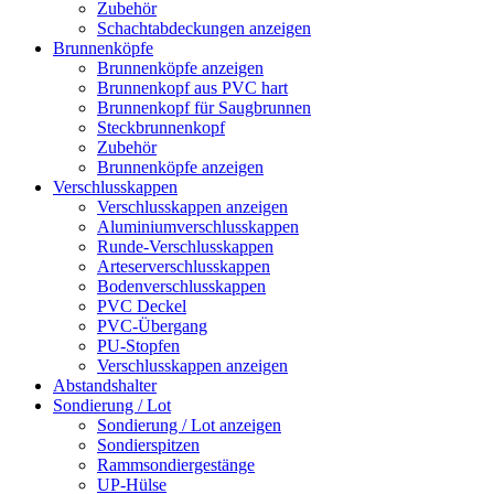
Zubehör
Schachtabdeckungen anzeigen
Brunnenköpfe
Brunnenköpfe anzeigen
Brunnenkopf aus PVC hart
Brunnenkopf für Saugbrunnen
Steckbrunnenkopf
Zubehör
Brunnenköpfe anzeigen
Verschlusskappen
Verschlusskappen anzeigen
Aluminiumverschlusskappen
Runde-Verschlusskappen
Arteserverschlusskappen
Bodenverschlusskappen
PVC Deckel
PVC-Übergang
PU-Stopfen
Verschlusskappen anzeigen
Abstandshalter
Sondierung / Lot
Sondierung / Lot anzeigen
Sondierspitzen
Rammsondiergestänge
UP-Hülse