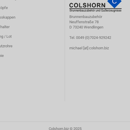
öpfe
Brunnenbauzubehör
sskappen
Neuffenstraße 78
halter
D 73240 Wendlingen
g / Lot
Tel. 0049 (0)7024-929242
utzrohre
michael [at] colshorn.biz
ie
Colshorn.biz © 2025