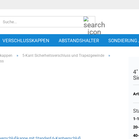
Suche...
VERSCHLUSSKAPPEN
ABSTANDSHALTER
SONDIERUNG 
»
»
skappen
5-Kant Sicherheitsverschluss und Trapezgewinde
uss
4"
Si
Art
St
1-1
20-
40-