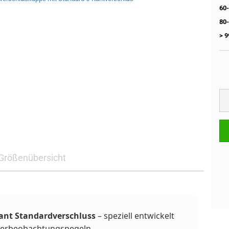
60-
80-
> 9
Größenübersicht
ant Standardverschluss
– speziell entwickelt
serbeobachtungspegeln.