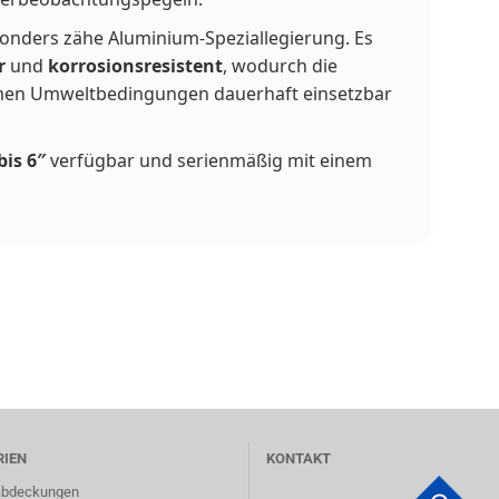
sonders zähe Aluminium-Speziallegierung. Es
r
und
korrosionsresistent
, wodurch die
men Umweltbedingungen dauerhaft einsetzbar
bis 6″
verfügbar und serienmäßig mit einem
RIEN
KONTAKT
abdeckungen