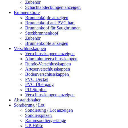
Zubehör
Schachtabdeckungen anzeigen
Brunnenköpfe
Brunnenköpfe anzeigen
Brunnenkopf aus PVC hart
Brunnenkopf für Saugbrunnen
Steckbrunnenkopf
Zubehör
Brunnenköpfe anzeigen
Verschlusskappen
Verschlusskappen anzeigen
Aluminiumverschlusskappen
Runde-Verschlusskappen
Arteserverschlusskappen
Bodenverschlusskappen
PVC Deckel
PVC-Übergang
PU-Stopfen
Verschlusskappen anzeigen
Abstandshalter
Sondierung / Lot
Sondierung / Lot anzeigen
Sondierspitzen
Rammsondiergestänge
UP-Hülse