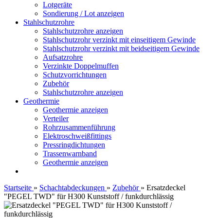
Lotgeräte
Sondierung / Lot anzeigen
Stahlschutzrohre
Stahlschutzrohre anzeigen
Stahlschutzrohr verzinkt mit einseitigem Gewinde
Stahlschutzrohr verzinkt mit beidseitigem Gewinde
Aufsatzrohre
Verzinkte Doppelmuffen
Schutzvorrichtungen
Zubehör
Stahlschutzrohre anzeigen
Geothermie
Geothermie anzeigen
Verteiler
Rohrzusammenführung
Elektroschweißfittings
Pressringdichtungen
Trassenwarnband
Geothermie anzeigen
Startseite
»
Schachtabdeckungen
»
Zubehör
»
Ersatzdeckel
"PEGEL TWD" für H300 Kunststoff / funkdurchlässig