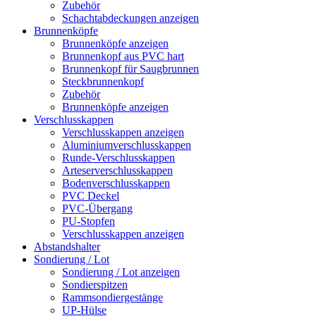
Zubehör
Schachtabdeckungen anzeigen
Brunnenköpfe
Brunnenköpfe anzeigen
Brunnenkopf aus PVC hart
Brunnenkopf für Saugbrunnen
Steckbrunnenkopf
Zubehör
Brunnenköpfe anzeigen
Verschlusskappen
Verschlusskappen anzeigen
Aluminiumverschlusskappen
Runde-Verschlusskappen
Arteserverschlusskappen
Bodenverschlusskappen
PVC Deckel
PVC-Übergang
PU-Stopfen
Verschlusskappen anzeigen
Abstandshalter
Sondierung / Lot
Sondierung / Lot anzeigen
Sondierspitzen
Rammsondiergestänge
UP-Hülse