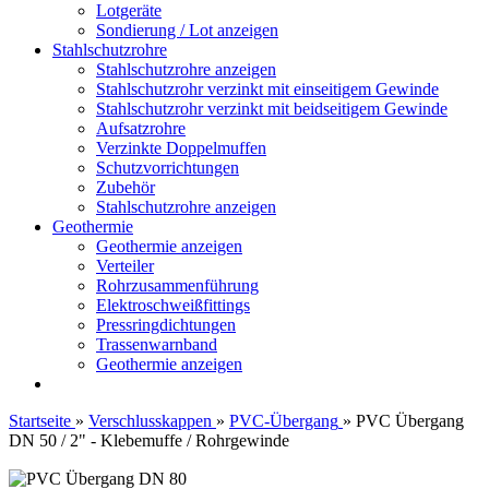
Lotgeräte
Sondierung / Lot anzeigen
Stahlschutzrohre
Stahlschutzrohre anzeigen
Stahlschutzrohr verzinkt mit einseitigem Gewinde
Stahlschutzrohr verzinkt mit beidseitigem Gewinde
Aufsatzrohre
Verzinkte Doppelmuffen
Schutzvorrichtungen
Zubehör
Stahlschutzrohre anzeigen
Geothermie
Geothermie anzeigen
Verteiler
Rohrzusammenführung
Elektroschweißfittings
Pressringdichtungen
Trassenwarnband
Geothermie anzeigen
Startseite
»
Verschlusskappen
»
PVC-Übergang
»
PVC Übergang
DN 50 / 2" - Klebemuffe / Rohrgewinde