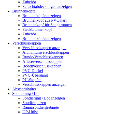
Zubehör
Schachtabdeckungen anzeigen
Brunnenköpfe
Brunnenköpfe anzeigen
Brunnenkopf aus PVC hart
Brunnenkopf für Saugbrunnen
Steckbrunnenkopf
Zubehör
Brunnenköpfe anzeigen
Verschlusskappen
Verschlusskappen anzeigen
Aluminiumverschlusskappen
Runde-Verschlusskappen
Arteserverschlusskappen
Bodenverschlusskappen
PVC Deckel
PVC-Übergang
PU-Stopfen
Verschlusskappen anzeigen
Abstandshalter
Sondierung / Lot
Sondierung / Lot anzeigen
Sondierspitzen
Rammsondiergestänge
UP-Hülse