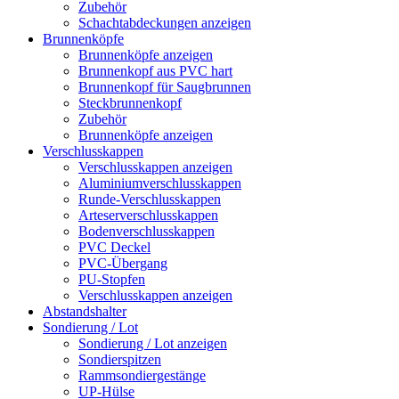
Zubehör
Schachtabdeckungen anzeigen
Brunnenköpfe
Brunnenköpfe anzeigen
Brunnenkopf aus PVC hart
Brunnenkopf für Saugbrunnen
Steckbrunnenkopf
Zubehör
Brunnenköpfe anzeigen
Verschlusskappen
Verschlusskappen anzeigen
Aluminiumverschlusskappen
Runde-Verschlusskappen
Arteserverschlusskappen
Bodenverschlusskappen
PVC Deckel
PVC-Übergang
PU-Stopfen
Verschlusskappen anzeigen
Abstandshalter
Sondierung / Lot
Sondierung / Lot anzeigen
Sondierspitzen
Rammsondiergestänge
UP-Hülse