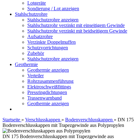
Lotgeräte
Sondierung / Lot anzeigen
Stahlschutzrohre
Stahlschutzrohre anzeigen
Stahlschutzrohr verzinkt mit einseitigem Gewinde
Stahlschutzrohr verzinkt mit beidseitigem Gewinde
Aufsatzrohre
Verzinkte Doppelmuffen
Schutzvorrichtungen
Zubehör
Stahlschutzrohre anzeigen
Geothermie
Geothermie anzeigen
Verteiler
Rohrzusammenführung
Elektroschweißfittings
Pressringdichtungen
Trassenwarnband
Geothermie anzeigen
Startseite
»
Verschlusskappen
»
Bodenverschlusskappen
»
DN 175
Bodenverschlusskappen mit Trapezgewinde aus Polypropylen
DN 175 Bodenverschlusskappen mit Trapezgewinde aus