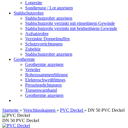
Lotgeräte
Sondierung / Lot anzeigen
Stahlschutzrohre
Stahlschutzrohre anzeigen
Stahlschutzrohr verzinkt mit einseitigem Gewinde
Stahlschutzrohr verzinkt mit beidseitigem Gewinde
Aufsatzrohre
Verzinkte Doppelmuffen
Schutzvorrichtungen
Zubehör
Stahlschutzrohre anzeigen
Geothermie
Geothermie anzeigen
Verteiler
Rohrzusammenführung
Elektroschweißfittings
Pressringdichtungen
Trassenwarnband
Geothermie anzeigen
Startseite
»
Verschlusskappen
»
PVC Deckel
»
DN 50 PVC Deckel
DN 50 PVC Deckel