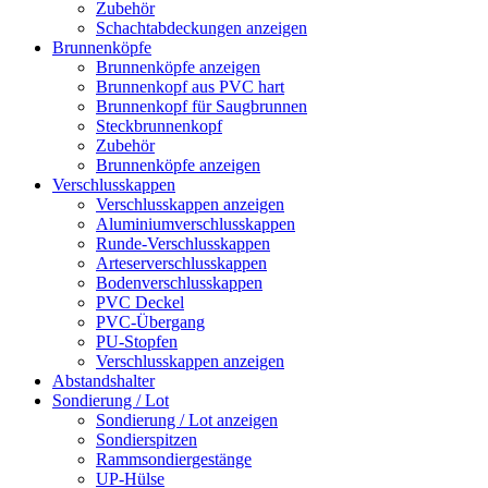
Zubehör
Schachtabdeckungen anzeigen
Brunnenköpfe
Brunnenköpfe anzeigen
Brunnenkopf aus PVC hart
Brunnenkopf für Saugbrunnen
Steckbrunnenkopf
Zubehör
Brunnenköpfe anzeigen
Verschlusskappen
Verschlusskappen anzeigen
Aluminiumverschlusskappen
Runde-Verschlusskappen
Arteserverschlusskappen
Bodenverschlusskappen
PVC Deckel
PVC-Übergang
PU-Stopfen
Verschlusskappen anzeigen
Abstandshalter
Sondierung / Lot
Sondierung / Lot anzeigen
Sondierspitzen
Rammsondiergestänge
UP-Hülse