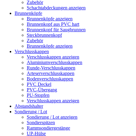
Zubehör
Schachtabdeckungen anzeigen
Brunnenköpfe
Brunnenköpfe anzeigen
Brunnenkopf aus PVC hart
Brunnenkopf für Saugbrunnen
Steckbrunnenkopf
Zubehör
Brunnenköpfe anzeigen
Verschlusskappen
Verschlusskappen anzeigen
Aluminiumverschlusskappen
Runde-Verschlusskappen
Arteserverschlusskappen
Bodenverschlusskappen
PVC Deckel
PVC-Übergang
PU-Stopfen
Verschlusskappen anzeigen
Abstandshalter
Sondierung / Lot
Sondierung / Lot anzeigen
Sondierspitzen
Rammsondiergestänge
UP-Hülse